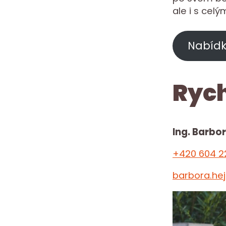
ale i s cel
Nabídk
Rych
Ing. Barbo
+420 604 2
barbora.he