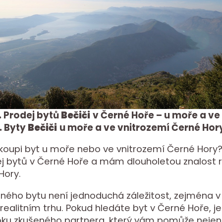
. Prodej bytů
Bečiči
v Černé Hoře – u moře a ve
. Byty
Bečiči
u moře a ve vnitrozemí Černé Hor
koupi byt u moře nebo ve vnitrozemí Černé Hory?
j bytů v Černé Hoře a mám dlouholetou znalost r
Hory.
ého bytu není jednoduchá záležitost, zejména v
realitním trhu. Pokud hledáte byt v Černé Hoře, je
ku zkušeného partnera, který vám pomůže nejen