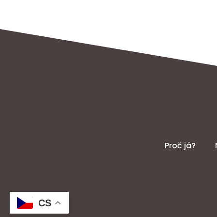
Proč já?
CS