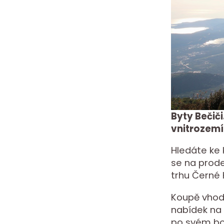
Byty Bečiči
vnitrozemí
Hledáte ke 
se na prode
trhu Černé 
Koupě vhodn
nabídek na 
po svém bo