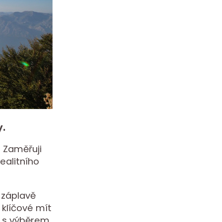
y.
 Zaměřuji
ealitního
 záplavě
 klíčové mít
 s výběrem,