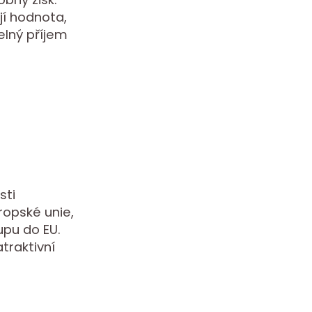
jí hodnota,
lný příjem
sti
ropské unie,
upu do EU.
traktivní