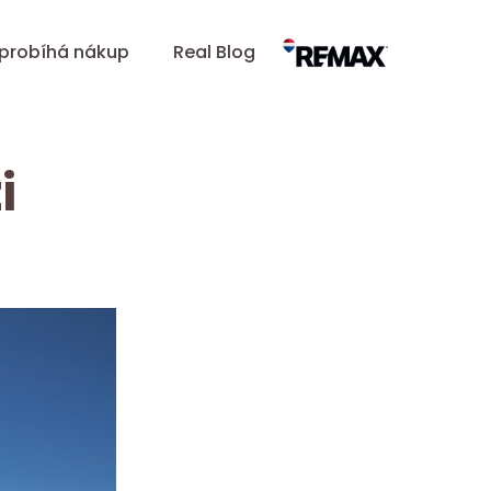
 probíhá nákup
Real Blog
i