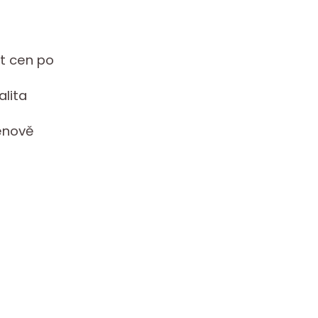
t cen po
alita
enově