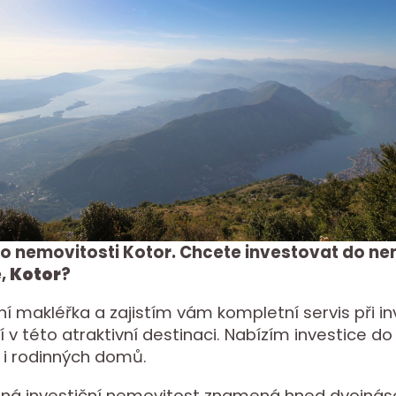
do nemovitosti Kotor. Chcete investovat do ne
e,
Kotor
?
ní makléřka a zajistím vám kompletní servis při in
 v této atraktivní destinaci. Nabízím investice do
i rodinných domů.
ná investiční nemovitost znamená hned dvojnáso