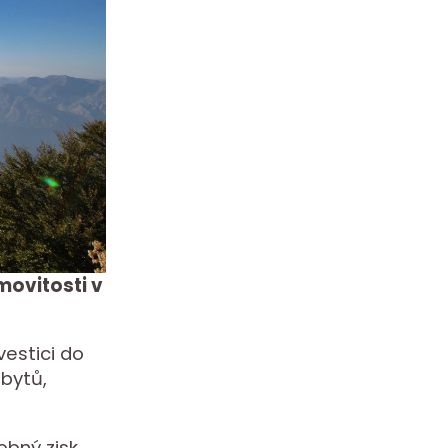
movitosti v
vestici do
 bytů,
bný zisk.