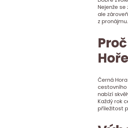
Nejenže se 
ale zárove
z pronájmu.
Proč
Hoře
Černá Hora 
cestovního 
nabízí skvě
Každý rok c
příležitost 