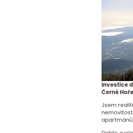
Investice 
Černé Hoř
Jsem realit
nemovitostí
apartmánů 
Dobře zvole