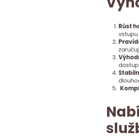
Výho
Růst h
vstupu
Pravid
zaruču
Výhod
dostupn
Stabiln
dlouho
Komple
Nabí
služ