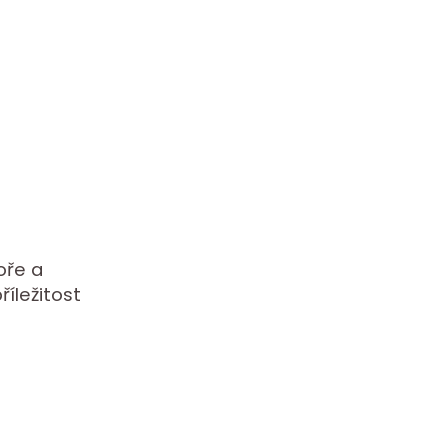
oře a
íležitost