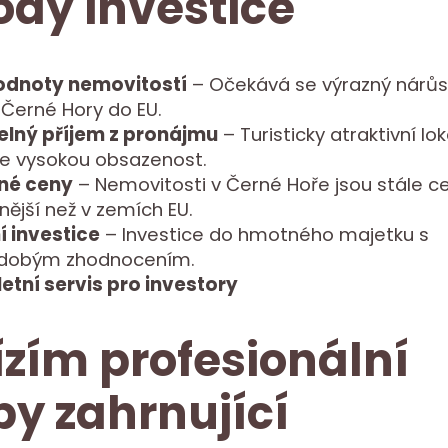
dy investice
odnoty nemovitostí
– Očekává se výrazný nárůs
 Černé Hory do EU.
elný příjem z pronájmu
– Turisticky atraktivní lok
je vysokou obsazenost.
né ceny
– Nemovitosti v Černé Hoře jsou stále c
ější než v zemích EU.
í investice
– Investice do hmotného majetku s
dobým zhodnocením.
tní servis pro investory
zím profesionální
by zahrnující