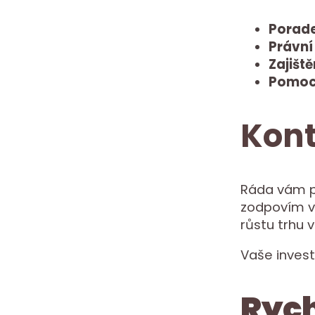
Porade
Právní 
Zajišt
Pomoc 
Kont
Ráda vám p
zodpovím vš
růstu trhu v
Vaše invest
Rych