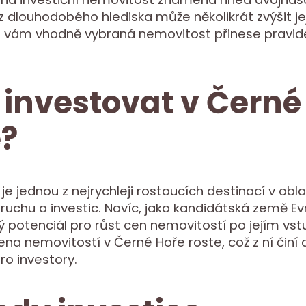
z dlouhodobého hlediska může několikrát zvýšit je
ň vám vhodně vybraná nemovitost přinese pravide
 investovat v Černé
?
je jednou z nejrychleji rostoucích destinací v obla
ruchu a investic. Navíc, jako kandidátská země Ev
lý potenciál pro růst cen nemovitostí po jejím vst
ena nemovitostí v Černé Hoře roste, což z ní činí a
pro investory.