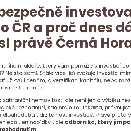
bezpečně investova
 ČR a proč dnes d
l právě Černá Hor
litního makléře, který vám pomůže s investicí do 
? Nejste sami. Stále více lidí zvažuje investici m
ať už kvůli cenám, diverzifikaci kapitálu, nebo mož
movitost u moře.
o zahraniční nemovitosti ale není jen o výběru he
gické rozhodnutí, kde hraje roli lokalita, právní jis
i dlouhodobá udržitelnost investice. Právě proto 
ehledá „jen nabídky“, ale
odborníka, který jim p
rozhodnutím
.