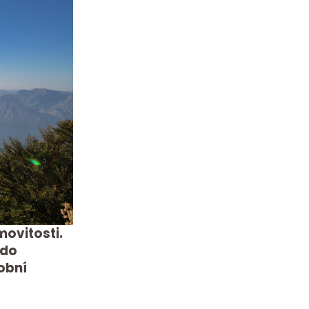
movitosti.
 do
obní