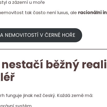
 styl a zázemí u moře
nemovitost tak často není luxus, ale
racionální i
A NEMOVITOSTÍ V ČERNÉ HOŘE
 nestačí běžný reali
léř
trh funguje jinak než český. Každá země má:
ý právní systém