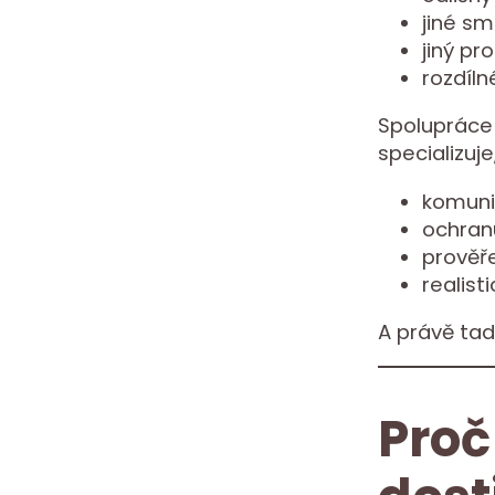
jiné sm
jiný pr
rozdíln
Spolupráce 
specializuj
komuni
ochran
prověř
realist
A právě tad
Proč