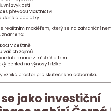
luvní zvyklosti
oces převodu vlastnictví
é daně a poplatky
s realitním makléřem, který se na zahraniční nem
e, znamená:
kaci v češtině
u vašich zájmů
ené informace z místního trhu
ický pohled na výnosy i rizika
y vzniká prostor pro skutečného odborníka.
 se jako investiční