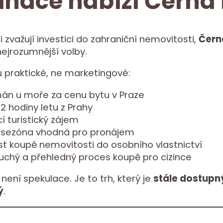
inace nabízí Černá
i zvažují investici do zahraniční nemovitosti,
Čern
nejrozumnější volby.
 praktické, ne marketingové:
án u moře za cenu bytu v Praze
2 hodiny letu z Prahy
í turistický zájem
 sezóna vhodná pro pronájem
t koupě nemovitosti do osobního vlastnictví
uchý a přehledný proces koupě pro cizince
není spekulace. Je to trh, který je
stále dostupný
ý
.