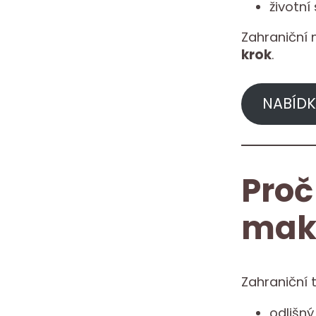
životní
Zahraniční 
krok
.
NABÍDK
Proč
mak
Zahraniční 
odlišn