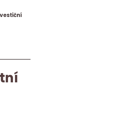
nvestiční
tní