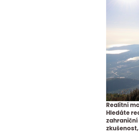
Realitní ma
Hledáte re
zahraniční
zkušenost,