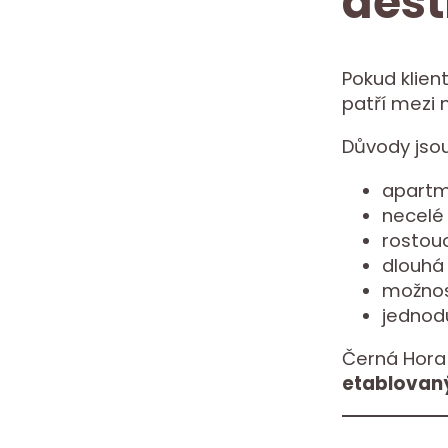
dest
Pokud klient
patří mezi 
Důvody jsou
apartm
necelé 
rostouc
dlouhá
možnos
jednod
Černá Hora 
etablovan