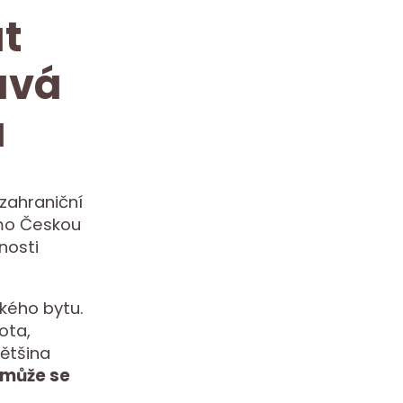
t
ává
a
zahraniční
imo Českou
nosti
zkého bytu.
tota,
většina
omůže se