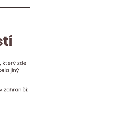
tí
 který zde
ela jiný
v zahraničí: