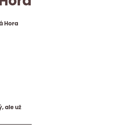
 Hora
á Hora
, ale už