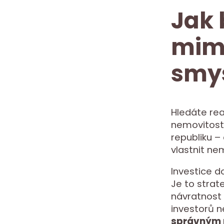
Jak 
mimo
smys
Hledáte rea
nemovitosti
republiku – 
vlastnit ne
Investice d
Je to strate
návratnost 
investorů n
správným 