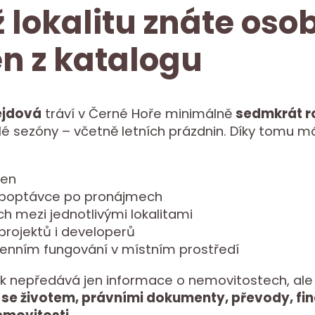
 lokalitu znáte oso
en z katalogu
ejdová
tráví v Černé Hoře minimálně
sedmkrát r
é sezóny – včetně letních prázdnin. Díky tomu má
cen
 poptávce po pronájmech
ch mezi jednotlivými lokalitami
 projektů i developerů
enním fungování v místním prostředí
k nepředává jen informace o nemovitostech, ale
 se životem, právními dokumenty, převody, fi