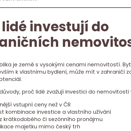
 lidé investují do
aničních nemovitos
lika je země s vysokými cenami nemovitostí. Byt,
evším k vlastnímu bydlení, může mít v zahraničí zc
otenciál.
důvody, proč lidé zvažují investici do nemovitosti 
ější vstupní ceny než v ČR
t kombinace investice a vlastního užívání
 z krátkodobého či sezónního pronájmu
ifikace majetku mimo český trh