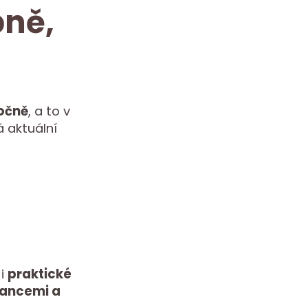
bně,
očně
, a to v
 aktuální
 i
praktické
nancemi a