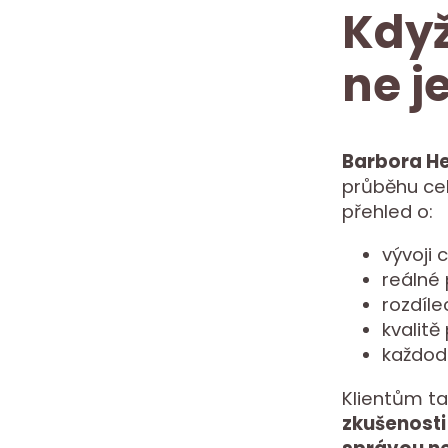
Když
ne j
Barbora H
průběhu cel
přehled o:
vývoji 
reálné
rozdíle
kvalitě
každod
Klientům ta
zkušenosti