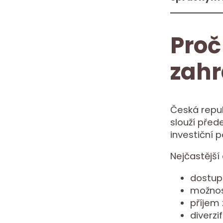
Proč
zahr
Česká repub
slouží před
investiční p
Nejčastější 
dostupn
možnos
příjem
diverz