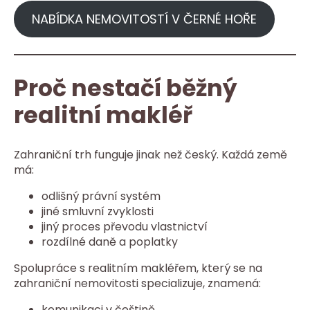
NABÍDKA NEMOVITOSTÍ V ČERNÉ HOŘE
Proč nestačí běžný
realitní makléř
Zahraniční trh funguje jinak než český. Každá země
má:
odlišný právní systém
jiné smluvní zvyklosti
jiný proces převodu vlastnictví
rozdílné daně a poplatky
Spolupráce s realitním makléřem, který se na
zahraniční nemovitosti specializuje, znamená:
komunikaci v češtině