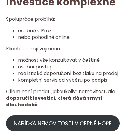
investice komplexně
Spolupráce probíhá:
osobně v Praze
nebo pohodlně online
Klienti oceňují zejména:
možnost vše konzultovat v češtině
osobní přístup
realistická doporučení bez tlaku na prodej
kompletní servis od výběru po podpis
Cílem není prodat „jakoukoliv“ nemovitost, ale
doporučit investici, která dává smysl
dlouhodobě
.
NABÍDKA NEMOVITOSTÍ V ČERNÉ HOŘE