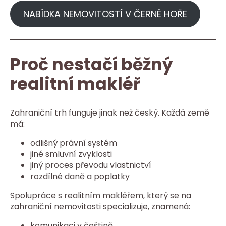
NABÍDKA NEMOVITOSTÍ V ČERNÉ HOŘE
Proč nestačí běžný
realitní makléř
Zahraniční trh funguje jinak než český. Každá země
má:
odlišný právní systém
jiné smluvní zvyklosti
jiný proces převodu vlastnictví
rozdílné daně a poplatky
Spolupráce s realitním makléřem, který se na
zahraniční nemovitosti specializuje, znamená:
komunikaci v češtině