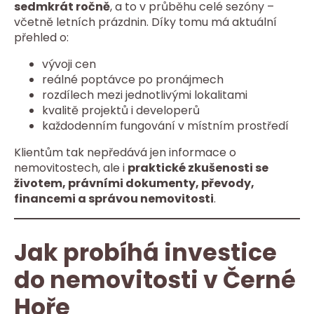
sedmkrát ročně
, a to v průběhu celé sezóny –
včetně letních prázdnin. Díky tomu má aktuální
přehled o:
vývoji cen
reálné poptávce po pronájmech
rozdílech mezi jednotlivými lokalitami
kvalitě projektů i developerů
každodenním fungování v místním prostředí
Klientům tak nepředává jen informace o
nemovitostech, ale i
praktické zkušenosti se
životem, právními dokumenty, převody,
financemi a správou nemovitosti
.
Jak probíhá investice
do nemovitosti v Černé
Hoře