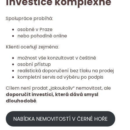
investice komplexně
Spolupráce probíhá:
osobně v Praze
nebo pohodlně online
Klienti oceňují zejména:
možnost vše konzultovat v češtině
osobní přístup
realistická doporučení bez tlaku na prodej
kompletní servis od výběru po podpis
Cílem není prodat „jakoukoliv“ nemovitost, ale
doporučit investici, která dává smysl
dlouhodobě
.
NABÍDKA NEMOVITOSTÍ V ČERNÉ HOŘE