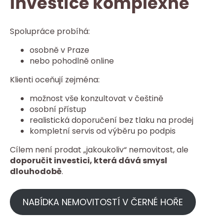
investice komplexně
Spolupráce probíhá:
osobně v Praze
nebo pohodlně online
Klienti oceňují zejména:
možnost vše konzultovat v češtině
osobní přístup
realistická doporučení bez tlaku na prodej
kompletní servis od výběru po podpis
Cílem není prodat „jakoukoliv“ nemovitost, ale
doporučit investici, která dává smysl
dlouhodobě
.
NABÍDKA NEMOVITOSTÍ V ČERNÉ HOŘE