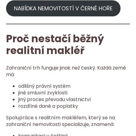
NABÍDKA NEMOVITOSTÍ V ČERNÉ HOŘE
Proč nestačí běžný
realitní makléř
Zahraniční trh funguje jinak než český. Každá země
má:
odlišný právní systém
jiné smluvní zvyklosti
jiný proces převodu vlastnictví
rozdílné daně a poplatky
Spolupráce s realitním makléřem, který se na
zahraniční nemovitosti specializuje, znamená:
komunikaci v češtině