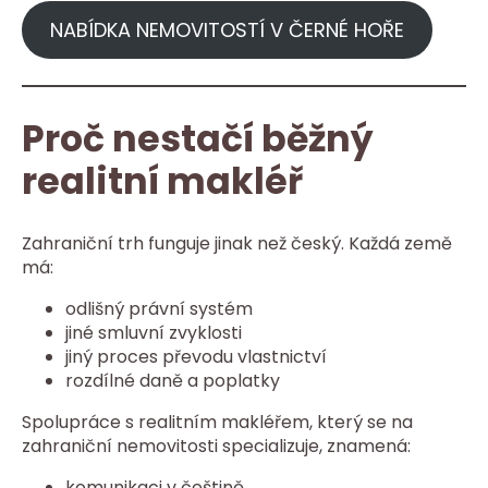
NABÍDKA NEMOVITOSTÍ V ČERNÉ HOŘE
Proč nestačí běžný
realitní makléř
Zahraniční trh funguje jinak než český. Každá země
má:
odlišný právní systém
jiné smluvní zvyklosti
jiný proces převodu vlastnictví
rozdílné daně a poplatky
Spolupráce s realitním makléřem, který se na
zahraniční nemovitosti specializuje, znamená:
komunikaci v češtině