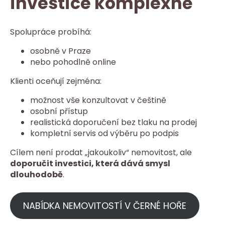
investice komplexně
Spolupráce probíhá:
osobně v Praze
nebo pohodlně online
Klienti oceňují zejména:
možnost vše konzultovat v češtině
osobní přístup
realistická doporučení bez tlaku na prodej
kompletní servis od výběru po podpis
Cílem není prodat „jakoukoliv“ nemovitost, ale
doporučit investici, která dává smysl
dlouhodobě
.
NABÍDKA NEMOVITOSTÍ V ČERNÉ HOŘE