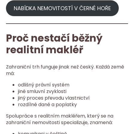
NABÍDKA NEMOVITOSTÍ V ČERNÉ HOŘE
Proč nestačí běžný
realitní makléř
Zahraniční trh funguje jinak než český. Každá země
má:
odlišný právní systém
jiné smluvní zvyklosti
jiný proces převodu vlastnictví
rozdílné daně a poplatky
Spolupráce s realitním makléřem, který se na
zahraniční nemovitosti specializuje, znamená:
komunikaci v češtině