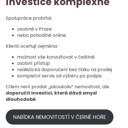
investice komplexně
Spolupráce probíhá:
osobně v Praze
nebo pohodlně online
Klienti oceňují zejména:
možnost vše konzultovat v češtině
osobní přístup
realistická doporučení bez tlaku na prodej
kompletní servis od výběru po podpis
Cílem není prodat „jakoukoliv“ nemovitost, ale
doporučit investici, která dává smysl
dlouhodobě
.
NABÍDKA NEMOVITOSTÍ V ČERNÉ HOŘE