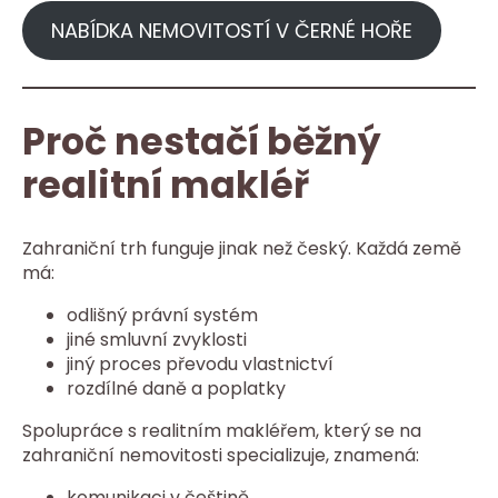
NABÍDKA NEMOVITOSTÍ V ČERNÉ HOŘE
Proč nestačí běžný
realitní makléř
Zahraniční trh funguje jinak než český. Každá země
má:
odlišný právní systém
jiné smluvní zvyklosti
jiný proces převodu vlastnictví
rozdílné daně a poplatky
Spolupráce s realitním makléřem, který se na
zahraniční nemovitosti specializuje, znamená:
komunikaci v češtině