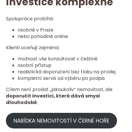
investice komplexně
Spolupráce probíhá:
osobně v Praze
nebo pohodlně online
Klienti oceňují zejména:
možnost vše konzultovat v češtině
osobní přístup
realistická doporučení bez tlaku na prodej
kompletní servis od výběru po podpis
Cílem není prodat „jakoukoliv“ nemovitost, ale
doporučit investici, která dává smysl
dlouhodobě
.
NABÍDKA NEMOVITOSTÍ V ČERNÉ HOŘE