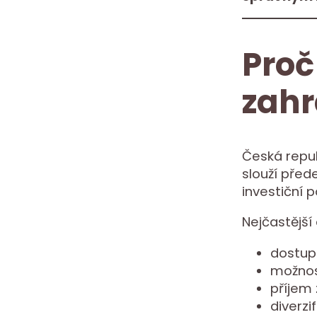
Proč
zahr
Česká repub
slouží před
investiční p
Nejčastější 
dostupn
možnos
příjem
diverz