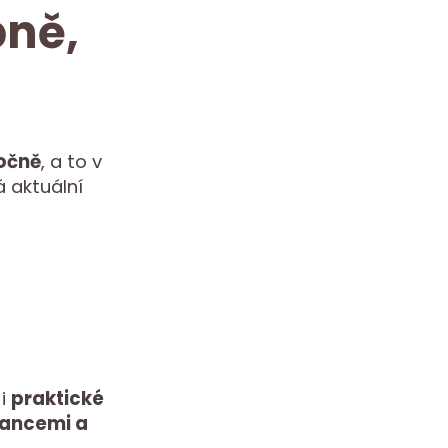
bně,
očně
, a to v
 aktuální
 i
praktické
nancemi a