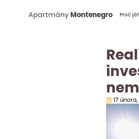
Apartmány
Montenegro
Proč já
Real
inve
nemo
17 února,