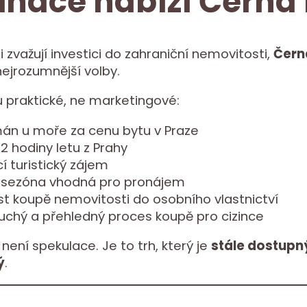
inace nabízí Černá
i zvažují investici do zahraniční nemovitosti,
Čern
nejrozumnější volby.
 praktické, ne marketingové:
án u moře za cenu bytu v Praze
2 hodiny letu z Prahy
í turistický zájem
 sezóna vhodná pro pronájem
t koupě nemovitosti do osobního vlastnictví
uchý a přehledný proces koupě pro cizince
není spekulace. Je to trh, který je
stále dostupný
ý
.