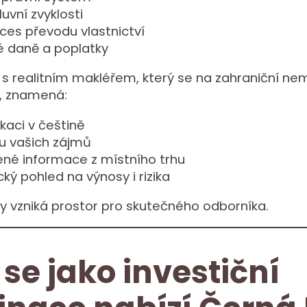
luvní zvyklosti
oces převodu vlastnictví
é daně a poplatky
s realitním makléřem, který se na zahraniční nem
e, znamená:
kaci v češtině
u vašich zájmů
ené informace z místního trhu
ický pohled na výnosy i rizika
y vzniká prostor pro skutečného odborníka.
 se jako investiční