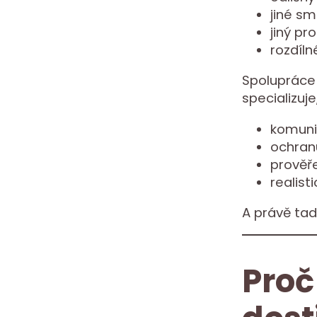
jiné sm
jiný pr
rozdíln
Spolupráce 
specializuj
komuni
ochran
prověř
realist
A právě tad
Proč