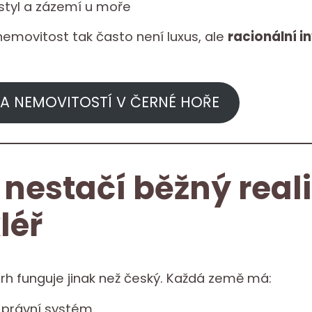
 styl a zázemí u moře
nemovitost tak často není luxus, ale
racionální i
A NEMOVITOSTÍ V ČERNÉ HOŘE
 nestačí běžný reali
léř
trh funguje jinak než český. Každá země má:
ý právní systém