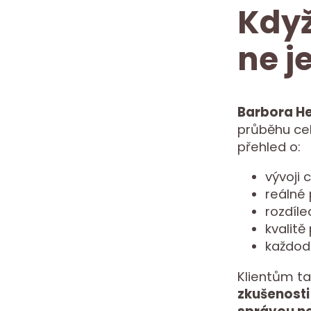
Když
ne j
Barbora H
průběhu cel
přehled o:
vývoji 
reálné
rozdíle
kvalitě
každod
Klientům ta
zkušenosti