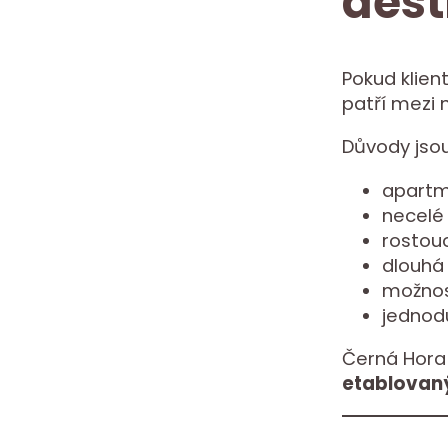
dest
Pokud klient
patří mezi 
Důvody jsou
apartm
necelé 
rostouc
dlouhá
možnos
jednod
Černá Hora 
etablovan