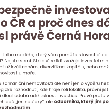
bezpečně investova
 ČR a proč dnes d
l právě Černá Hor
litního makléře, který vám pomůže s investicí do 
? Nejste sami. Stále více lidí zvažuje investici m
ať už kvůli cenám, diverzifikaci kapitálu, nebo mož
movitost u moře.
o zahraniční nemovitosti ale není jen o výběru he
gické rozhodnutí, kde hraje roli lokalita, právní jis
i dlouhodobá udržitelnost investice. Právě proto 
ehledá „jen nabídky“, ale
odborníka, který jim p
rozhodnutím
.