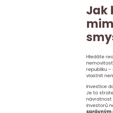
Jak 
mimo
smys
Hledáte rea
nemovitosti
republiku – 
vlastnit ne
Investice d
Je to strate
návratnost 
investorů n
správným 