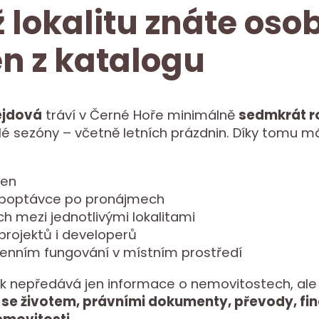
 lokalitu znáte oso
en z katalogu
ejdová
tráví v Černé Hoře minimálně
sedmkrát r
é sezóny – včetně letních prázdnin. Díky tomu má
cen
 poptávce po pronájmech
ch mezi jednotlivými lokalitami
 projektů i developerů
enním fungování v místním prostředí
k nepředává jen informace o nemovitostech, ale
 se životem, právními dokumenty, převody, fi