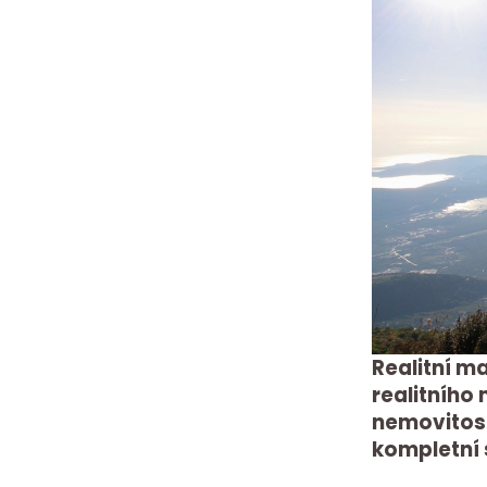
Realitní m
realitního 
nemovitost
kompletní 