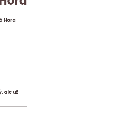
 Hora
á Hora
, ale už