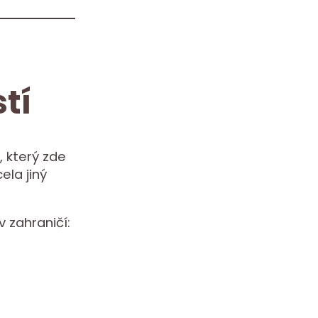
tí
 který zde
ela jiný
v zahraničí: