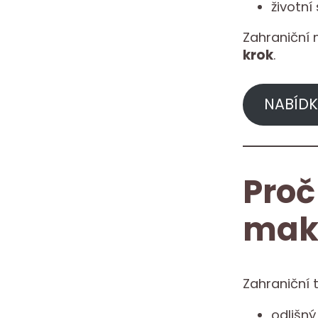
životní
Zahraniční 
krok
.
NABÍDK
Proč
mak
Zahraniční 
odlišn