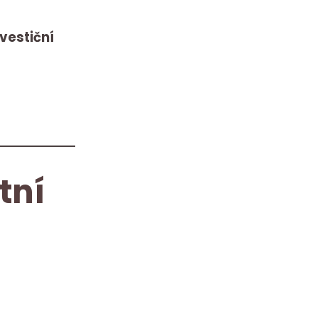
nvestiční
tní