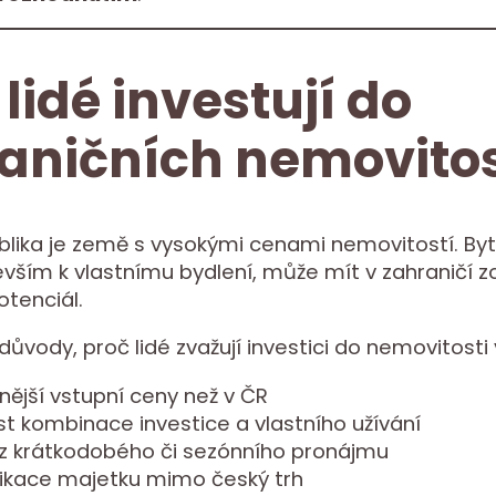
 lidé investují do
aničních nemovitos
lika je země s vysokými cenami nemovitostí. Byt,
evším k vlastnímu bydlení, může mít v zahraničí zc
otenciál.
důvody, proč lidé zvažují investici do nemovitosti 
ější vstupní ceny než v ČR
t kombinace investice a vlastního užívání
 z krátkodobého či sezónního pronájmu
ifikace majetku mimo český trh