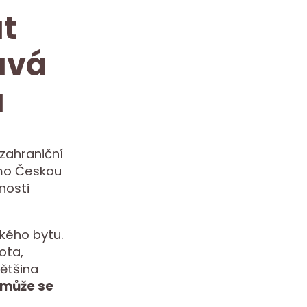
t
ává
a
zahraniční
imo Českou
nosti
zkého bytu.
tota,
většina
omůže se