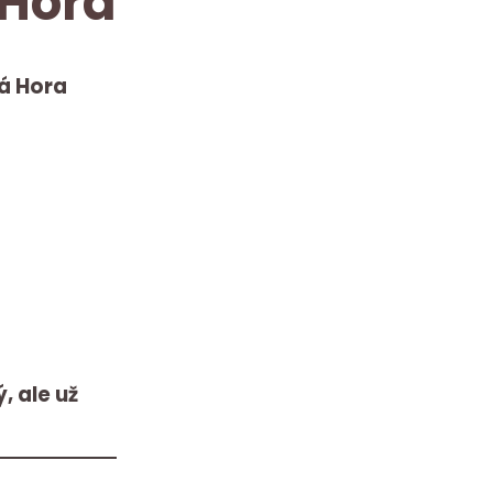
 Hora
á Hora
, ale už