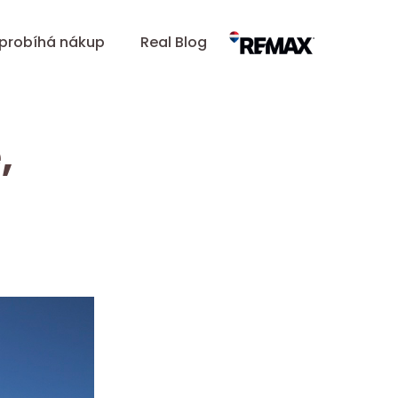
 probíhá nákup
Real Blog
,