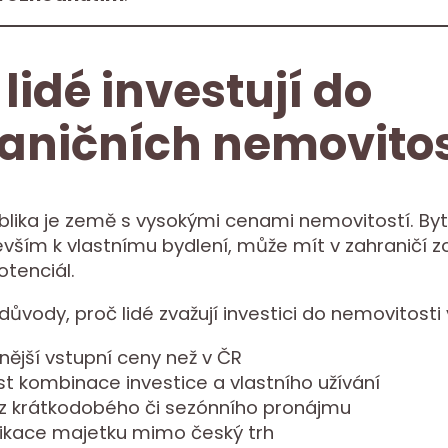
 lidé investují do
aničních nemovitos
lika je země s vysokými cenami nemovitostí. Byt,
evším k vlastnímu bydlení, může mít v zahraničí zc
otenciál.
důvody, proč lidé zvažují investici do nemovitosti 
ější vstupní ceny než v ČR
t kombinace investice a vlastního užívání
 z krátkodobého či sezónního pronájmu
ifikace majetku mimo český trh