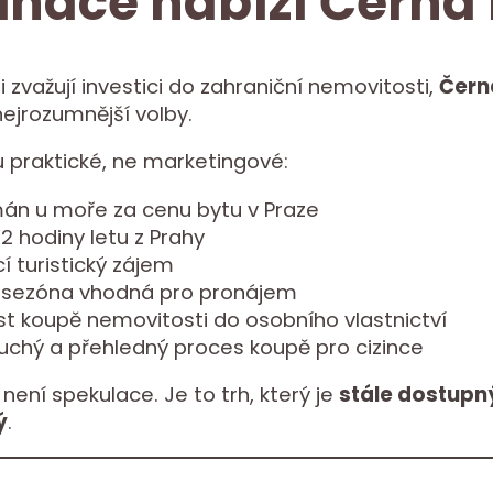
inace nabízí Černá
i zvažují investici do zahraniční nemovitosti,
Čern
nejrozumnější volby.
 praktické, ne marketingové:
án u moře za cenu bytu v Praze
2 hodiny letu z Prahy
í turistický zájem
 sezóna vhodná pro pronájem
t koupě nemovitosti do osobního vlastnictví
uchý a přehledný proces koupě pro cizince
není spekulace. Je to trh, který je
stále dostupný
ý
.