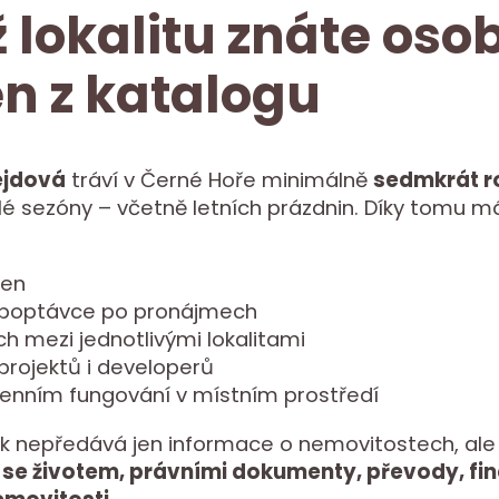
 lokalitu znáte oso
en z katalogu
ejdová
tráví v Černé Hoře minimálně
sedmkrát r
é sezóny – včetně letních prázdnin. Díky tomu má
cen
 poptávce po pronájmech
ch mezi jednotlivými lokalitami
 projektů i developerů
enním fungování v místním prostředí
k nepředává jen informace o nemovitostech, ale
 se životem, právními dokumenty, převody, fi