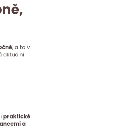
bně,
očně
, a to v
 aktuální
 i
praktické
nancemi a