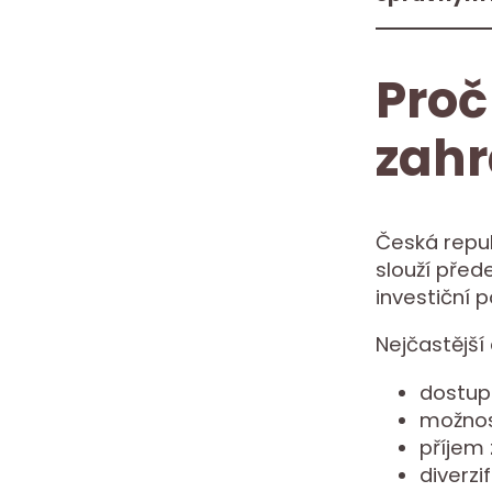
Proč
zahr
Česká repub
slouží před
investiční p
Nejčastější 
dostupn
možnos
příjem
diverz