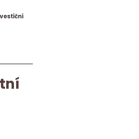
nvestiční
tní