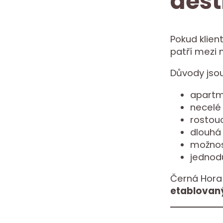
dest
Pokud klient
patří mezi 
Důvody jsou
apartm
necelé 
rostouc
dlouhá
možnos
jednod
Černá Hora 
etablovan