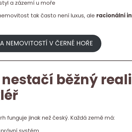
 styl a zázemí u moře
nemovitost tak často není luxus, ale
racionální i
A NEMOVITOSTÍ V ČERNÉ HOŘE
 nestačí běžný reali
léř
trh funguje jinak než český. Každá země má:
ý právní systém