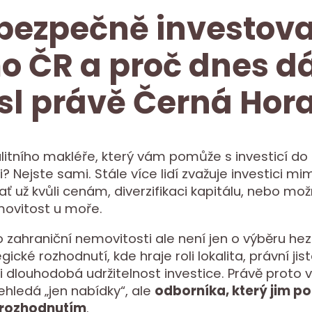
bezpečně investova
 ČR a proč dnes d
l právě Černá Hor
litního makléře, který vám pomůže s investicí do 
? Nejste sami. Stále více lidí zvažuje investici m
ať už kvůli cenám, diverzifikaci kapitálu, nebo mož
movitost u moře.
o zahraniční nemovitosti ale není jen o výběru he
gické rozhodnutí, kde hraje roli lokalita, právní jis
i dlouhodobá udržitelnost investice. Právě proto 
ehledá „jen nabídky“, ale
odborníka, který jim p
rozhodnutím
.