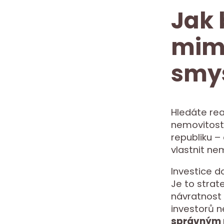
Jak 
mimo
smys
Hledáte rea
nemovitosti
republiku – 
vlastnit ne
Investice d
Je to strate
návratnost 
investorů n
správným 