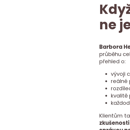
Když
ne j
Barbora H
průběhu cel
přehled o:
vývoji 
reálné
rozdíle
kvalitě
každod
Klientům ta
zkušenosti