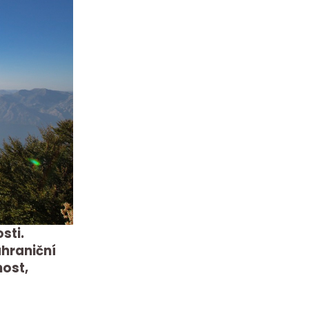
sti.
ahraniční
nost,