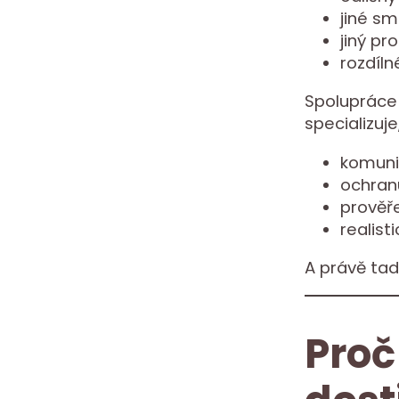
jiné sm
jiný pr
rozdíln
Spolupráce 
specializuj
komuni
ochran
prověř
realist
A právě tad
Proč