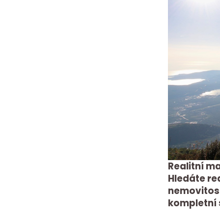
Realitní ma
Hledáte rea
nemovitost
kompletní 