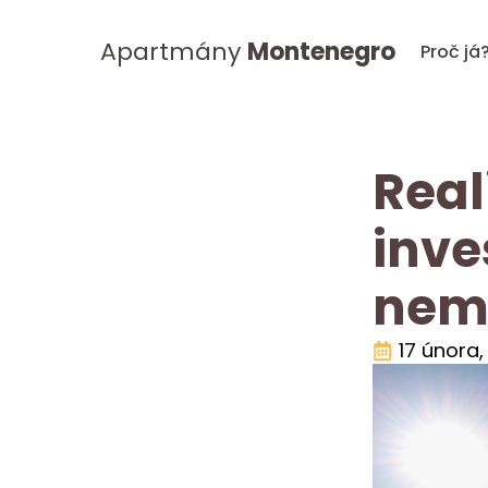
Apartmány
Montenegro
Proč já
Real
inve
nemo
17 února,