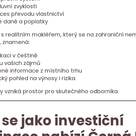
luvní zvyklosti
oces převodu vlastnictví
é daně a poplatky
s realitním makléřem, který se na zahraniční nem
e, znamená:
kaci v češtině
u vašich zájmů
ené informace z místního trhu
ický pohled na výnosy i rizika
y vzniká prostor pro skutečného odborníka.
 se jako investiční