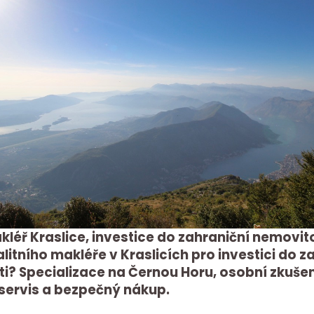
kléř Kraslice, investice do zahraniční nemovito
litního makléře v Kraslicích pro investici do z
i? Specializace na Černou Horu, osobní zkuše
servis a bezpečný nákup.