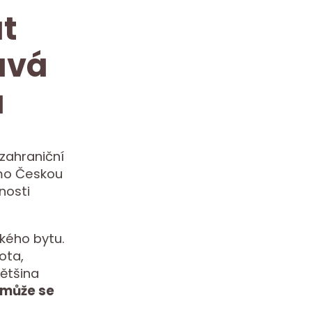
t
ává
a
zahraniční
imo Českou
nosti
zkého bytu.
tota,
většina
omůže se