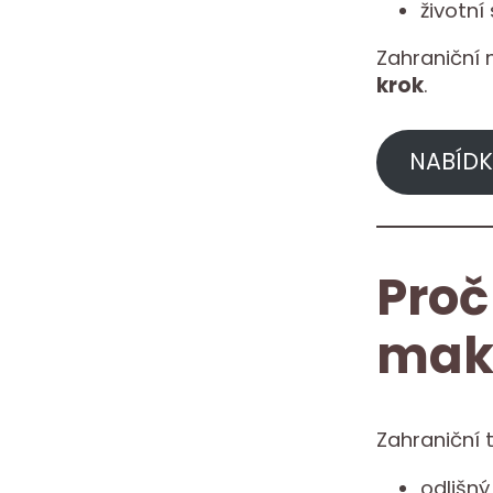
životní
Zahraniční 
krok
.
NABÍDK
Proč
mak
Zahraniční 
odlišn