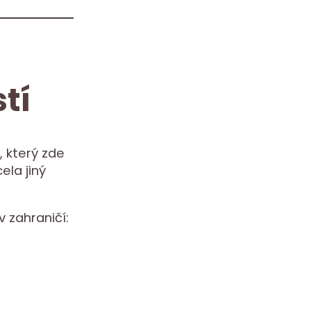
tí
 který zde
ela jiný
v zahraničí: