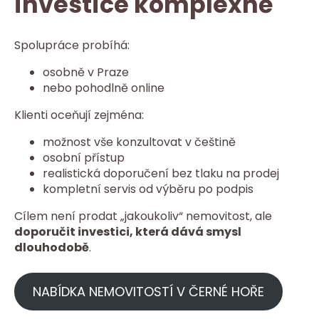
investice komplexně
Spolupráce probíhá:
osobně v Praze
nebo pohodlně online
Klienti oceňují zejména:
možnost vše konzultovat v češtině
osobní přístup
realistická doporučení bez tlaku na prodej
kompletní servis od výběru po podpis
Cílem není prodat „jakoukoliv“ nemovitost, ale
doporučit investici, která dává smysl
dlouhodobě
.
NABÍDKA NEMOVITOSTÍ V ČERNÉ HOŘE