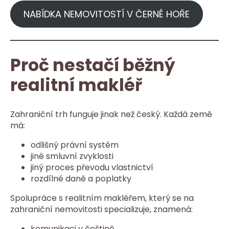
NABÍDKA NEMOVITOSTÍ V ČERNÉ HOŘE
Proč nestačí běžný
realitní makléř
Zahraniční trh funguje jinak než český. Každá země
má:
odlišný právní systém
jiné smluvní zvyklosti
jiný proces převodu vlastnictví
rozdílné daně a poplatky
Spolupráce s realitním makléřem, který se na
zahraniční nemovitosti specializuje, znamená:
komunikaci v češtině