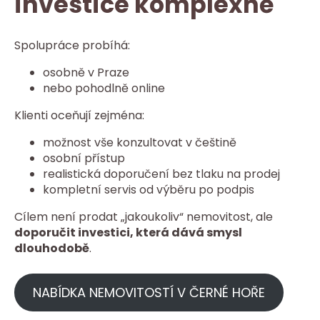
investice komplexně
Spolupráce probíhá:
osobně v Praze
nebo pohodlně online
Klienti oceňují zejména:
možnost vše konzultovat v češtině
osobní přístup
realistická doporučení bez tlaku na prodej
kompletní servis od výběru po podpis
Cílem není prodat „jakoukoliv“ nemovitost, ale
doporučit investici, která dává smysl
dlouhodobě
.
NABÍDKA NEMOVITOSTÍ V ČERNÉ HOŘE