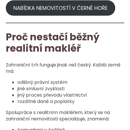
NABÍDKA NEMOVITOSTÍ V ČERNÉ HOŘE
Proč nestačí běžný
realitní makléř
Zahraniční trh funguje jinak než český. Každá země
má:
odlišný právní systém
jiné smluvní zvyklosti
jiný proces převodu vlastnictví
rozdílné daně a poplatky
Spolupráce s realitním makléřem, který se na
zahraniční nemovitosti specializuje, znamená:
komunikaci v češtině