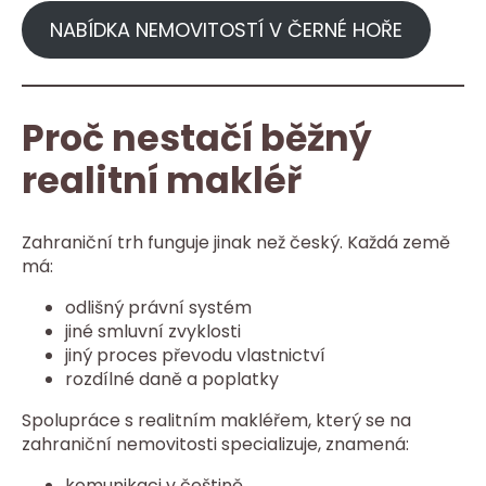
NABÍDKA NEMOVITOSTÍ V ČERNÉ HOŘE
Proč nestačí běžný
realitní makléř
Zahraniční trh funguje jinak než český. Každá země
má:
odlišný právní systém
jiné smluvní zvyklosti
jiný proces převodu vlastnictví
rozdílné daně a poplatky
Spolupráce s realitním makléřem, který se na
zahraniční nemovitosti specializuje, znamená:
komunikaci v češtině