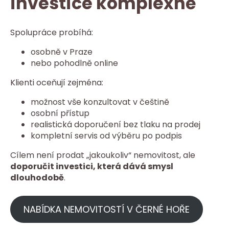
investice komplexně
Spolupráce probíhá:
osobně v Praze
nebo pohodlně online
Klienti oceňují zejména:
možnost vše konzultovat v češtině
osobní přístup
realistická doporučení bez tlaku na prodej
kompletní servis od výběru po podpis
Cílem není prodat „jakoukoliv“ nemovitost, ale
doporučit investici, která dává smysl
dlouhodobě
.
NABÍDKA NEMOVITOSTÍ V ČERNÉ HOŘE