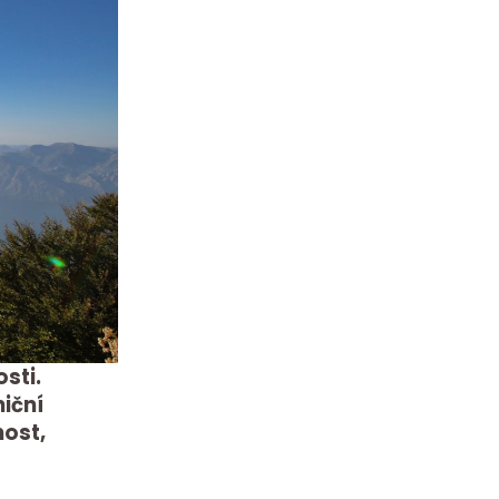
sti.
niční
nost,