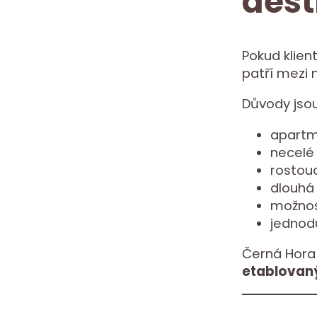
dest
Pokud klient
patří mezi 
Důvody jsou
apartm
necelé 
rostouc
dlouhá
možnos
jednod
Černá Hora 
etablovan