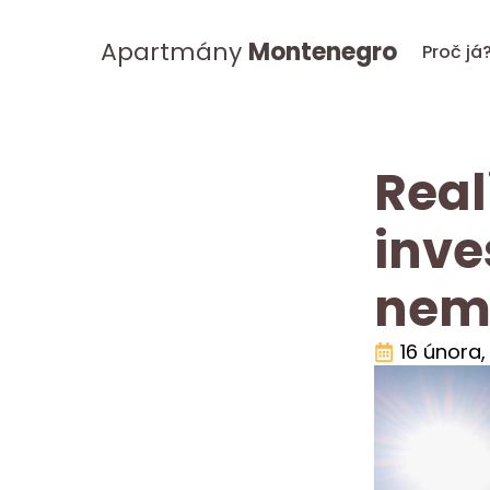
Apartmány
Montenegro
Proč já
Real
inve
nemo
16 února,