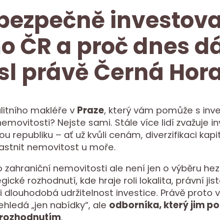
bezpečně investova
 ČR a proč dnes d
l právě Černá Hor
litního makléře v
Praze
, který vám pomůže s inve
emovitosti? Nejste sami. Stále více lidí zvažuje in
 republiku – ať už kvůli cenám, diverzifikaci kapi
astnit nemovitost u moře.
o zahraniční nemovitosti ale není jen o výběru he
gické rozhodnutí, kde hraje roli lokalita, právní jis
i dlouhodobá udržitelnost investice. Právě proto 
ehledá „jen nabídky“, ale
odborníka, který jim p
rozhodnutím
.