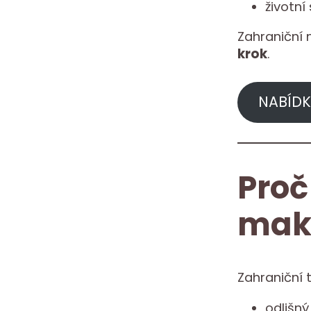
životní
Zahraniční 
krok
.
NABÍDK
Proč
mak
Zahraniční 
odlišn