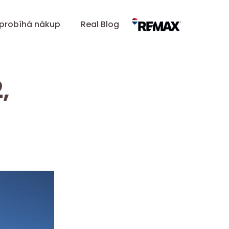
 probíhá nákup
Real Blog
,