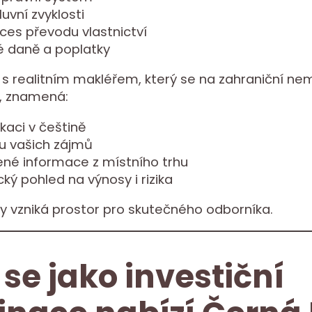
luvní zvyklosti
oces převodu vlastnictví
é daně a poplatky
s realitním makléřem, který se na zahraniční nem
e, znamená:
kaci v češtině
u vašich zájmů
ené informace z místního trhu
ický pohled na výnosy i rizika
y vzniká prostor pro skutečného odborníka.
 se jako investiční