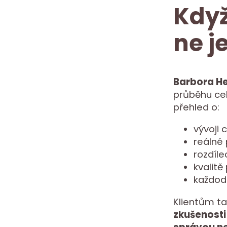
Když
ne j
Barbora H
průběhu cel
přehled o:
vývoji 
reálné
rozdíle
kvalitě
každod
Klientům ta
zkušenosti