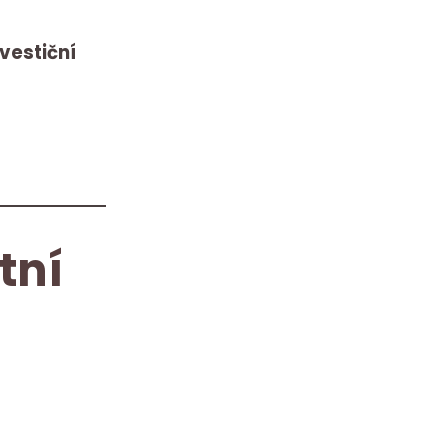
nvestiční
tní