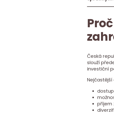
Proč
zahr
Česká repub
slouží před
investiční p
Nejčastější 
dostupn
možnos
příjem
diverz