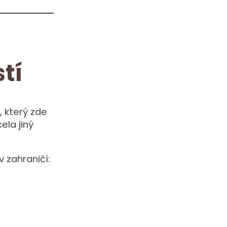
tí
 který zde
ela jiný
v zahraničí: