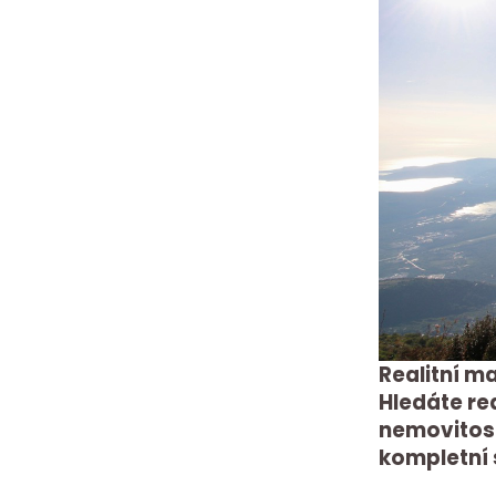
Realitní ma
Hledáte rea
nemovitost
kompletní 