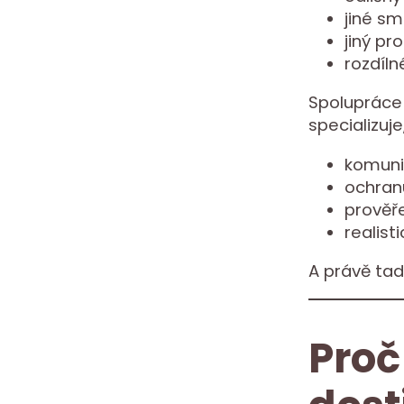
jiné sm
jiný pr
rozdíln
Spolupráce 
specializuj
komuni
ochran
prověř
realist
A právě tad
Proč