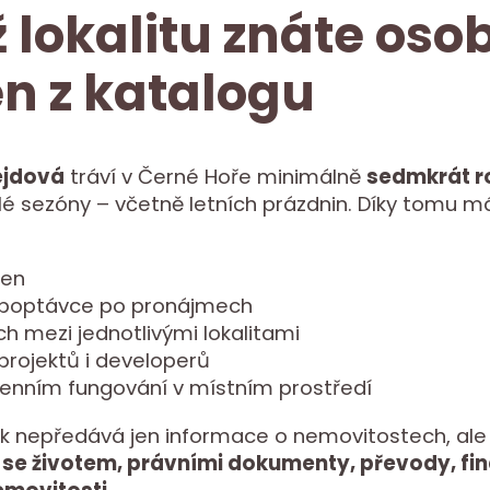
 lokalitu znáte oso
en z katalogu
ejdová
tráví v Černé Hoře minimálně
sedmkrát r
é sezóny – včetně letních prázdnin. Díky tomu má
cen
 poptávce po pronájmech
ch mezi jednotlivými lokalitami
 projektů i developerů
enním fungování v místním prostředí
k nepředává jen informace o nemovitostech, ale
 se životem, právními dokumenty, převody, fi