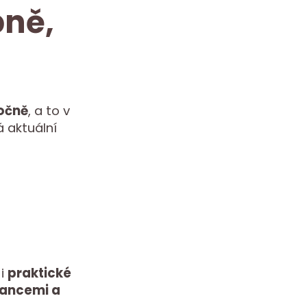
bně,
očně
, a to v
 aktuální
 i
praktické
nancemi a