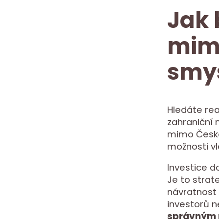
Jak 
mimo
smys
Hledáte rea
zahraniční n
mimo Českou
možnosti vl
Investice d
Je to strate
návratnost 
investorů n
správným 