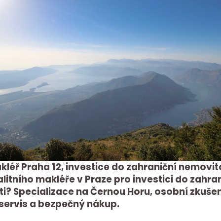
kléř Praha 12, investice do zahraniční nemovito
litního makléře v Praze pro investici do zahra
i? Specializace na Černou Horu, osobní zkuše
servis a bezpečný nákup.