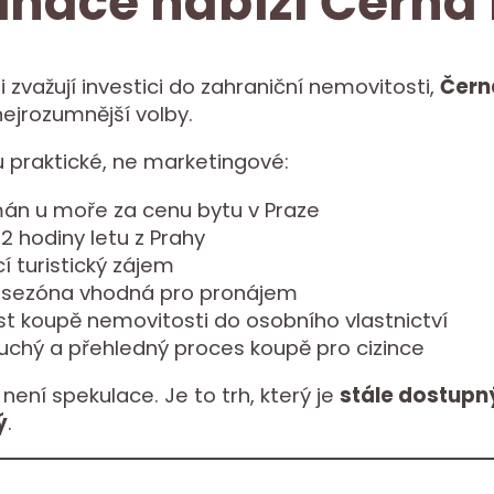
inace nabízí Černá
i zvažují investici do zahraniční nemovitosti,
Čern
nejrozumnější volby.
 praktické, ne marketingové:
án u moře za cenu bytu v Praze
2 hodiny letu z Prahy
í turistický zájem
 sezóna vhodná pro pronájem
t koupě nemovitosti do osobního vlastnictví
uchý a přehledný proces koupě pro cizince
není spekulace. Je to trh, který je
stále dostupný
ý
.