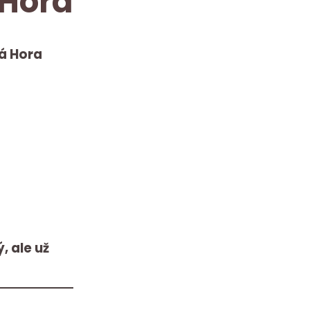
 Hora
á Hora
, ale už