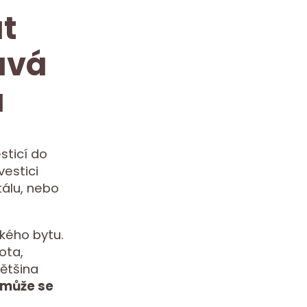
t
ává
a
sticí do
vestici
tálu, nebo
zkého bytu.
tota,
většina
omůže se