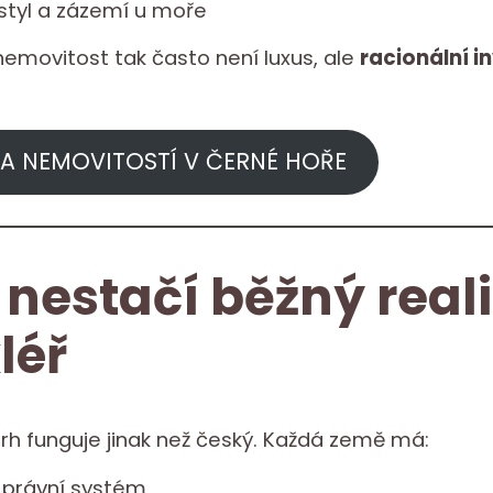
 styl a zázemí u moře
nemovitost tak často není luxus, ale
racionální i
A NEMOVITOSTÍ V ČERNÉ HOŘE
 nestačí běžný reali
léř
trh funguje jinak než český. Každá země má:
ý právní systém