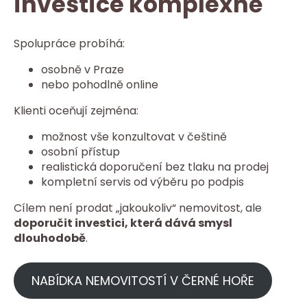
investice komplexně
Spolupráce probíhá:
osobně v Praze
nebo pohodlně online
Klienti oceňují zejména:
možnost vše konzultovat v češtině
osobní přístup
realistická doporučení bez tlaku na prodej
kompletní servis od výběru po podpis
Cílem není prodat „jakoukoliv“ nemovitost, ale
doporučit investici, která dává smysl
dlouhodobě
.
NABÍDKA NEMOVITOSTÍ V ČERNÉ HOŘE