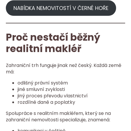
NABÍDKA NEMOVITOSTÍ V ČERNÉ HOŘE
Proč nestačí běžný
realitní makléř
Zahraniční trh funguje jinak než český. Každá země
má:
odlišný právní systém
jiné smluvní zvyklosti
jiný proces převodu vlastnictví
rozdílné daně a poplatky
Spolupráce s realitním makléřem, který se na
zahraniční nemovitosti specializuje, znamená:
komunikaci v češtině