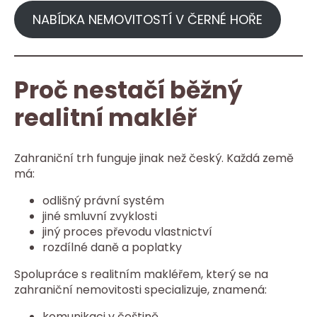
NABÍDKA NEMOVITOSTÍ V ČERNÉ HOŘE
Proč nestačí běžný
realitní makléř
Zahraniční trh funguje jinak než český. Každá země
má:
odlišný právní systém
jiné smluvní zvyklosti
jiný proces převodu vlastnictví
rozdílné daně a poplatky
Spolupráce s realitním makléřem, který se na
zahraniční nemovitosti specializuje, znamená:
komunikaci v češtině