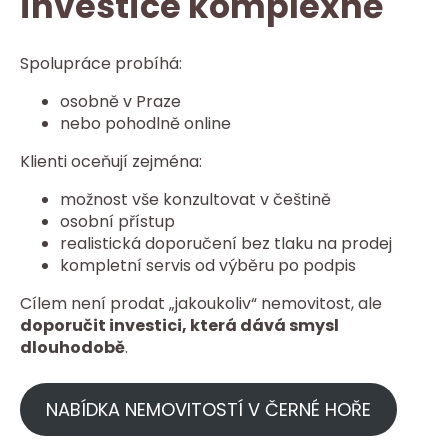
investice komplexně
Spolupráce probíhá:
osobně v Praze
nebo pohodlně online
Klienti oceňují zejména:
možnost vše konzultovat v češtině
osobní přístup
realistická doporučení bez tlaku na prodej
kompletní servis od výběru po podpis
Cílem není prodat „jakoukoliv“ nemovitost, ale
doporučit investici, která dává smysl
dlouhodobě
.
NABÍDKA NEMOVITOSTÍ V ČERNÉ HOŘE