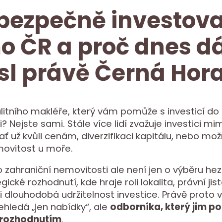
bezpečně investova
 ČR a proč dnes d
l právě Černá Hor
litního makléře, který vám pomůže s investicí do 
? Nejste sami. Stále více lidí zvažuje investici m
ať už kvůli cenám, diverzifikaci kapitálu, nebo mož
movitost u moře.
o zahraniční nemovitosti ale není jen o výběru he
gické rozhodnutí, kde hraje roli lokalita, právní jis
i dlouhodobá udržitelnost investice. Právě proto 
ehledá „jen nabídky“, ale
odborníka, který jim p
rozhodnutím
.