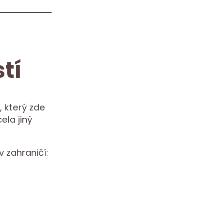
tí
 který zde
ela jiný
v zahraničí: