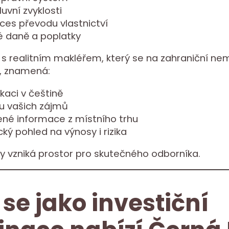
luvní zvyklosti
oces převodu vlastnictví
é daně a poplatky
s realitním makléřem, který se na zahraniční nem
e, znamená:
kaci v češtině
u vašich zájmů
ené informace z místního trhu
ický pohled na výnosy i rizika
y vzniká prostor pro skutečného odborníka.
 se jako investiční