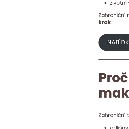
životní
Zahraniční 
krok
.
NABÍDK
Proč
mak
Zahraniční 
odlišn