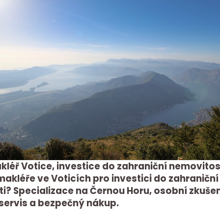
kléř Votice, investice do zahraniční nemovitos
makléře ve Voticích pro investici do zahraniční
i? Specializace na Černou Horu, osobní zkuše
servis a bezpečný nákup.