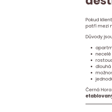
dest
Pokud klient
patří mezi 
Důvody jsou
apartm
necelé 
rostouc
dlouhá
možnos
jednod
Černá Hora 
etablovan