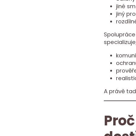
jiné sm
jiný pr
rozdíln
Spolupráce 
specializuj
komuni
ochran
prověř
realist
A právě tad
Proč