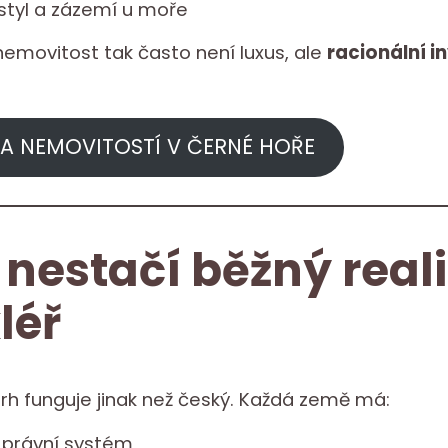
 styl a zázemí u moře
nemovitost tak často není luxus, ale
racionální i
A NEMOVITOSTÍ V ČERNÉ HOŘE
 nestačí běžný reali
léř
trh funguje jinak než český. Každá země má:
ý právní systém