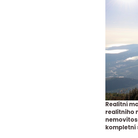
Realitní ma
realitního 
nemovitost
kompletní 