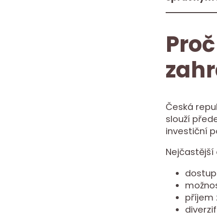
Proč
zahr
Česká repub
slouží před
investiční p
Nejčastější 
dostupn
možnos
příjem
diverz