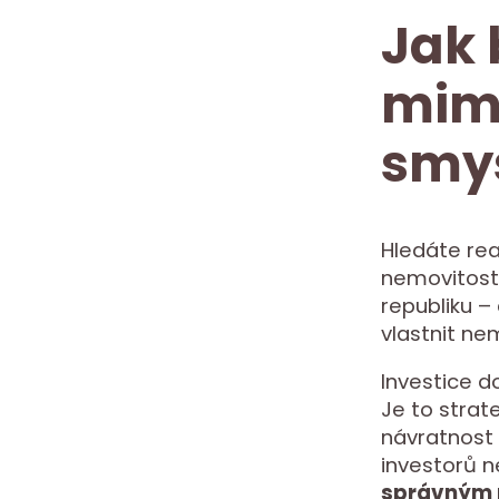
Jak 
mimo
smys
Hledáte rea
nemovitosti
republiku – 
vlastnit ne
Investice d
Je to strate
návratnost 
investorů n
správným 