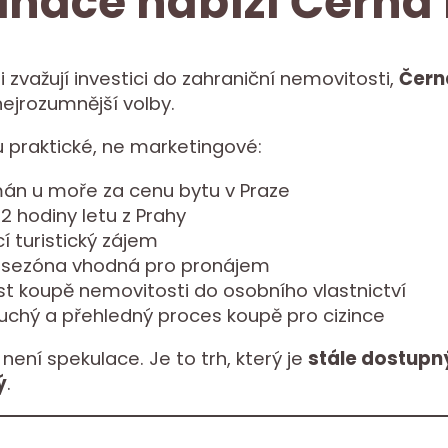
inace nabízí Černá
i zvažují investici do zahraniční nemovitosti,
Čern
nejrozumnější volby.
 praktické, ne marketingové:
án u moře za cenu bytu v Praze
2 hodiny letu z Prahy
í turistický zájem
 sezóna vhodná pro pronájem
t koupě nemovitosti do osobního vlastnictví
uchý a přehledný proces koupě pro cizince
není spekulace. Je to trh, který je
stále dostupný
ý
.