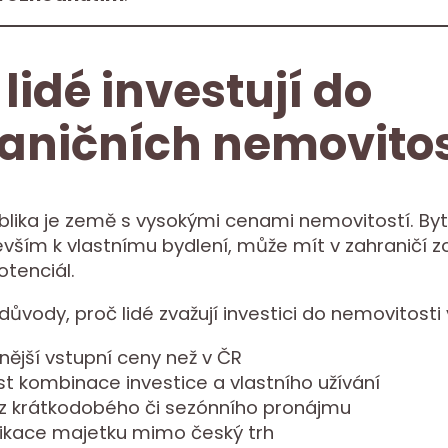
 lidé investují do
aničních nemovitos
lika je země s vysokými cenami nemovitostí. Byt,
evším k vlastnímu bydlení, může mít v zahraničí zc
otenciál.
důvody, proč lidé zvažují investici do nemovitosti 
ější vstupní ceny než v ČR
t kombinace investice a vlastního užívání
 z krátkodobého či sezónního pronájmu
ifikace majetku mimo český trh