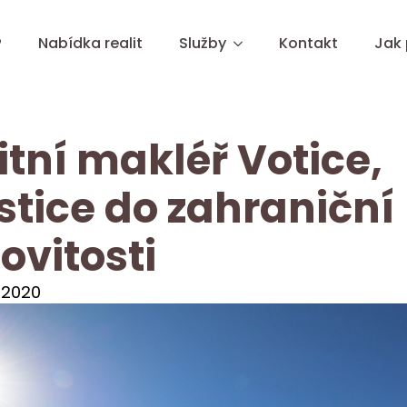
?
Nabídka realit
Služby
Kontakt
Jak
itní makléř Votice,
stice do zahraniční
vitosti
 2020