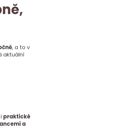
bně,
očně
, a to v
 aktuální
 i
praktické
nancemi a