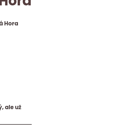
 Hora
á Hora
, ale už