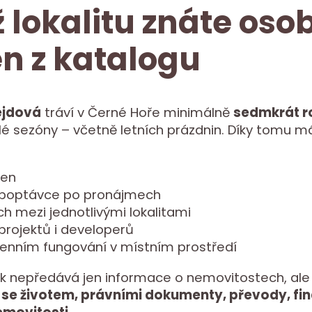
 lokalitu znáte oso
en z katalogu
ejdová
tráví v Černé Hoře minimálně
sedmkrát r
é sezóny – včetně letních prázdnin. Díky tomu má
cen
 poptávce po pronájmech
ch mezi jednotlivými lokalitami
 projektů i developerů
enním fungování v místním prostředí
k nepředává jen informace o nemovitostech, ale
 se životem, právními dokumenty, převody, fi