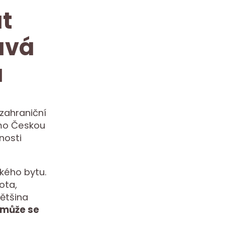
t
ává
a
zahraniční
imo Českou
nosti
zkého bytu.
tota,
většina
omůže se