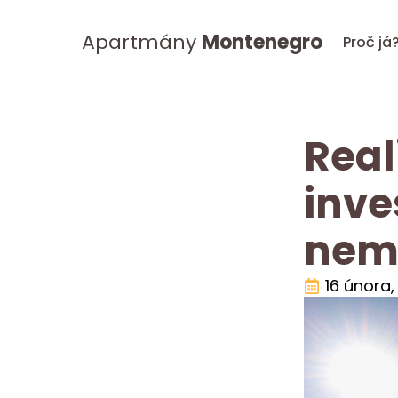
Apartmány
Montenegro
Proč já
Real
inve
nemo
16 února,