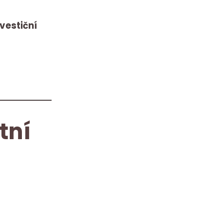
nvestiční
tní